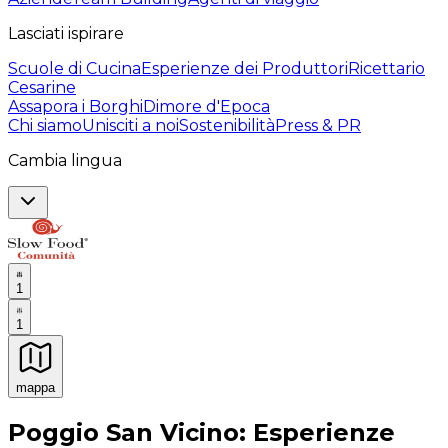
Lasciati ispirare
Scuole di Cucina
Esperienze dei Produttori
Ricettario
Cesarine
Assapora i Borghi
Dimore d'Epoca
Chi siamo
Unisciti a noi
Sostenibilità
Press & PR
Cambia lingua
1
1
mappa
Esperienze culinarie indimenticabili: Esperienze gastro
Poggio San Vicino: Esperienze