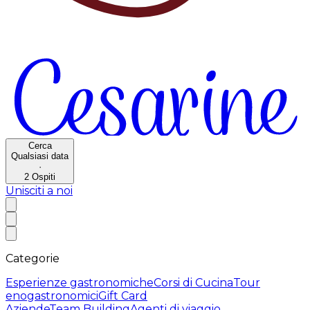
Cerca
Qualsiasi data
·
2
Ospiti
Unisciti a noi
Categorie
Esperienze gastronomiche
Corsi di Cucina
Tour
enogastronomici
Gift Card
Aziende
Team Building
Agenti di viaggio