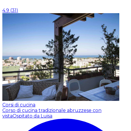
4.9
(
31
)
Corsi di cucina
Corso di cucina tradizionale abruzzese con
vista
Ospitato da Luisa