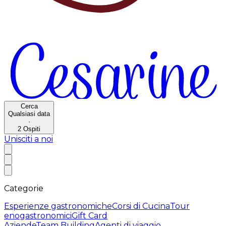
Cerca
Qualsiasi data
·
2
Ospiti
Unisciti a noi
Categorie
Esperienze gastronomiche
Corsi di Cucina
Tour
enogastronomici
Gift Card
Aziende
Team Building
Agenti di viaggio