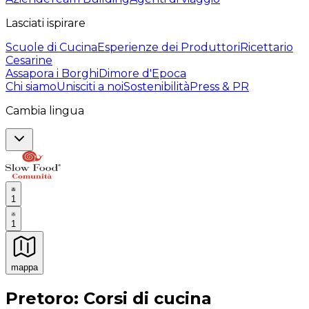
Lasciati ispirare
Scuole di Cucina
Esperienze dei Produttori
Ricettario
Cesarine
Assapora i Borghi
Dimore d'Epoca
Chi siamo
Unisciti a noi
Sostenibilità
Press & PR
Cambia lingua
1
1
mappa
Esperienze culinarie indimenticabili: Esperienze gastro
Pretoro: Corsi di cucina