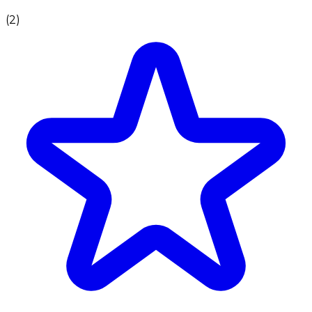
(
2
)