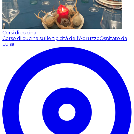
Corsi di cucina
Corso di cucina sulle tipicità dell'Abruzzo
Ospitato da
Luisa