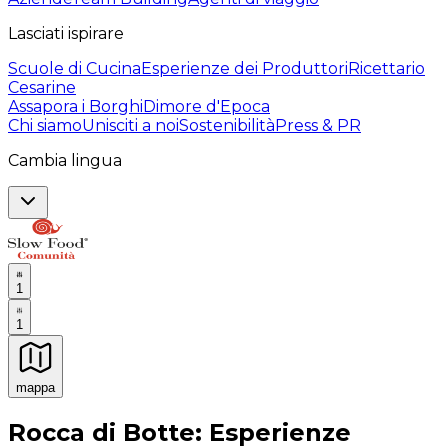
Lasciati ispirare
Scuole di Cucina
Esperienze dei Produttori
Ricettario
Cesarine
Assapora i Borghi
Dimore d'Epoca
Chi siamo
Unisciti a noi
Sostenibilità
Press & PR
Cambia lingua
1
1
mappa
Esperienze culinarie indimenticabili: Esperienze gastro
Rocca di Botte: Esperienze