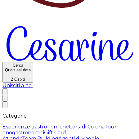
Cerca
Qualsiasi data
·
2
Ospiti
Unisciti a noi
Categorie
Esperienze gastronomiche
Corsi di Cucina
Tour
enogastronomici
Gift Card
Aziende
Team Building
Agenti di viaggio