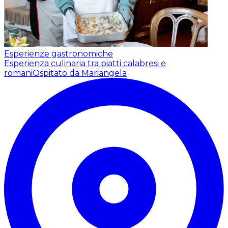
Esperienze gastronomiche
Esperienza culinaria tra piatti calabresi e
romani
Ospitato da Mariangela