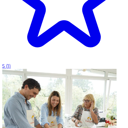
5
(
1
)