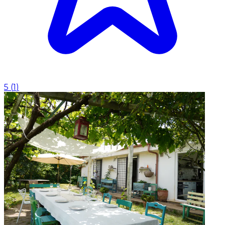
5
(
1
)