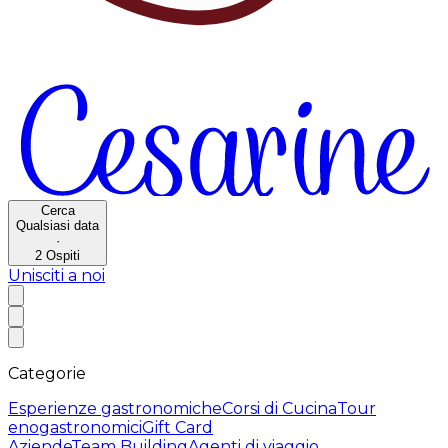
Cerca
Qualsiasi data
·
2
Ospiti
Unisciti a noi
Categorie
Esperienze gastronomiche
Corsi di Cucina
Tour
enogastronomici
Gift Card
Aziende
Team Building
Agenti di viaggio