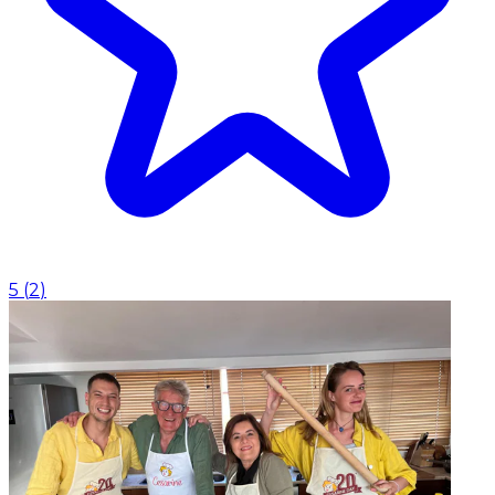
5
(
2
)