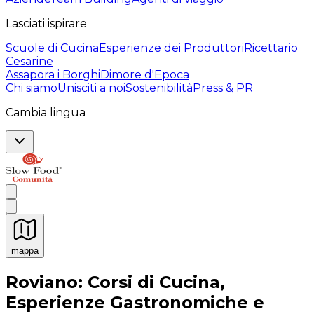
Lasciati ispirare
Scuole di Cucina
Esperienze dei Produttori
Ricettario
Cesarine
Assapora i Borghi
Dimore d'Epoca
Chi siamo
Unisciti a noi
Sostenibilità
Press & PR
Cambia lingua
mappa
Esperienze culinarie indimenticabili: Esperienze gastro
Roviano: Corsi di Cucina,
Esperienze Gastronomiche e