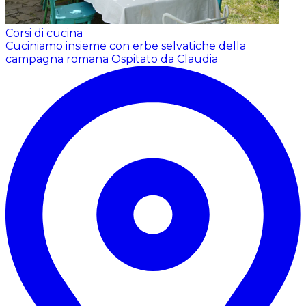
Corsi di cucina
Cuciniamo insieme con erbe selvatiche della
campagna romana
Ospitato da Claudia