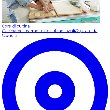
Corsi di cucina
Cuciniamo insieme tra le colline laziali
Ospitato da
Claudia