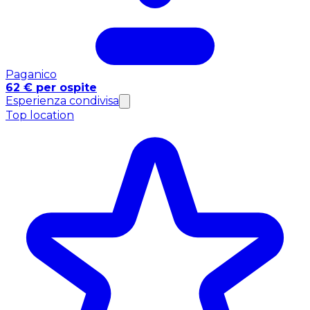
Paganico
62 € per ospite
Esperienza condivisa
Top location