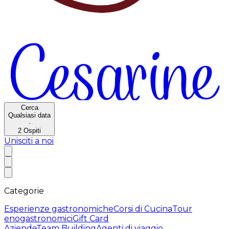
Cerca
Qualsiasi data
·
2
Ospiti
Unisciti a noi
Categorie
Esperienze gastronomiche
Corsi di Cucina
Tour
enogastronomici
Gift Card
Aziende
Team Building
Agenti di viaggio