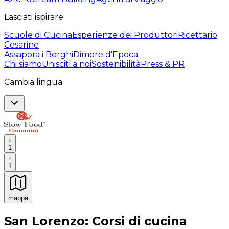
Lasciati ispirare
Scuole di Cucina
Esperienze dei Produttori
Ricettario
Cesarine
Assapora i Borghi
Dimore d'Epoca
Chi siamo
Unisciti a noi
Sostenibilità
Press & PR
Cambia lingua
1
1
mappa
Esperienze culinarie indimenticabili: Esperienze gastro
San Lorenzo: Corsi di cucina