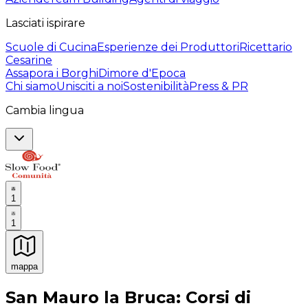
Lasciati ispirare
Scuole di Cucina
Esperienze dei Produttori
Ricettario
Cesarine
Assapora i Borghi
Dimore d'Epoca
Chi siamo
Unisciti a noi
Sostenibilità
Press & PR
Cambia lingua
1
1
mappa
Esperienze culinarie indimenticabili: Esperienze gastro
San Mauro la Bruca: Corsi di