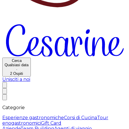
Cerca
Qualsiasi data
·
2
Ospiti
Unisciti a noi
Categorie
Esperienze gastronomiche
Corsi di Cucina
Tour
enogastronomici
Gift Card
Aziende
Team Building
Agenti di viaggio