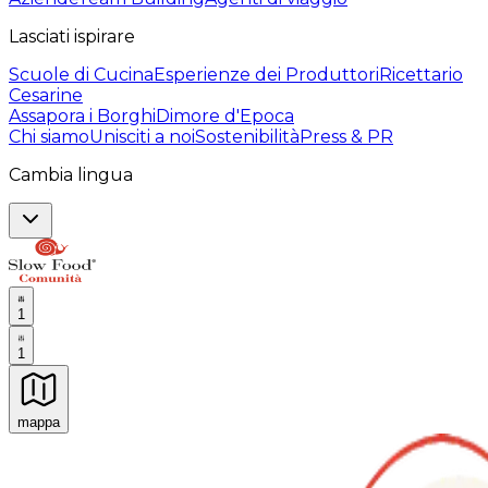
Lasciati ispirare
Scuole di Cucina
Esperienze dei Produttori
Ricettario
Cesarine
Assapora i Borghi
Dimore d'Epoca
Chi siamo
Unisciti a noi
Sostenibilità
Press & PR
Cambia lingua
1
1
mappa
Esperienze culinarie indimenticabili: Esperienze gastro