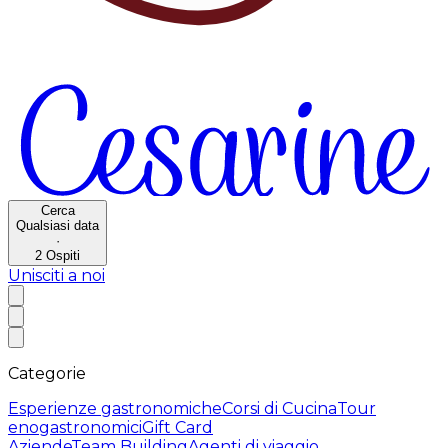
Cerca
Qualsiasi data
·
2
Ospiti
Unisciti a noi
Categorie
Esperienze gastronomiche
Corsi di Cucina
Tour
enogastronomici
Gift Card
Aziende
Team Building
Agenti di viaggio