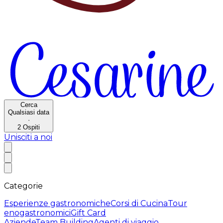
Cerca
Qualsiasi data
·
2
Ospiti
Unisciti a noi
Categorie
Esperienze gastronomiche
Corsi di Cucina
Tour
enogastronomici
Gift Card
Aziende
Team Building
Agenti di viaggio