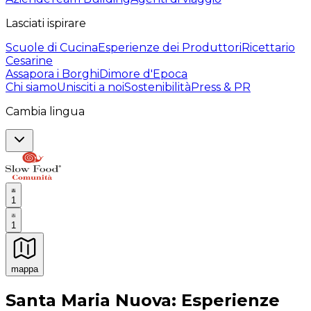
Lasciati ispirare
Scuole di Cucina
Esperienze dei Produttori
Ricettario
Cesarine
Assapora i Borghi
Dimore d'Epoca
Chi siamo
Unisciti a noi
Sostenibilità
Press & PR
Cambia lingua
1
1
mappa
Esperienze culinarie indimenticabili: Esperienze gastro
Santa Maria Nuova: Esperienze