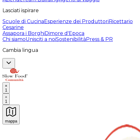
Lasciati ispirare
Scuole di Cucina
Esperienze dei Produttori
Ricettario
Cesarine
Assapora i Borghi
Dimore d'Epoca
Chi siamo
Unisciti a noi
Sostenibilità
Press & PR
Cambia lingua
1
1
mappa
Esperienze culinarie indimenticabili: Esperienze gastro