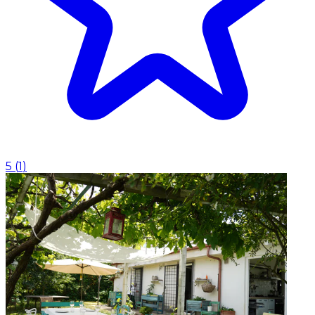
5
(
1
)