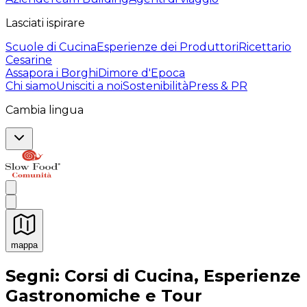
Lasciati ispirare
Scuole di Cucina
Esperienze dei Produttori
Ricettario
Cesarine
Assapora i Borghi
Dimore d'Epoca
Chi siamo
Unisciti a noi
Sostenibilità
Press & PR
Cambia lingua
mappa
Esperienze culinarie indimenticabili: Esperienze gastro
Segni: Corsi di Cucina, Esperienze
Gastronomiche e Tour