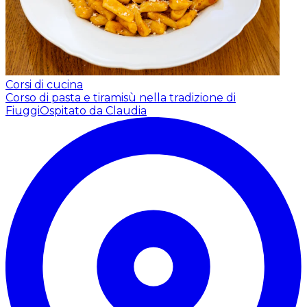
Corsi di cucina
Corso di pasta e tiramisù nella tradizione di
Fiuggi
Ospitato da Claudia