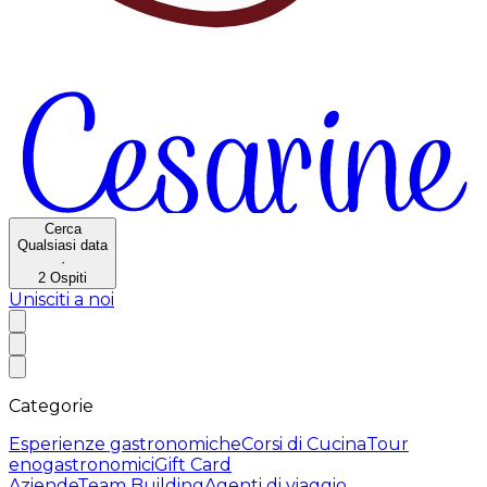
Cerca
Qualsiasi data
·
2
Ospiti
Unisciti a noi
Categorie
Esperienze gastronomiche
Corsi di Cucina
Tour
enogastronomici
Gift Card
Aziende
Team Building
Agenti di viaggio