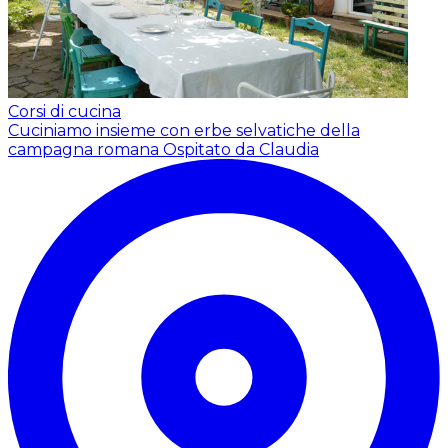
Corsi di cucina
Cuciniamo insieme con erbe selvatiche della
campagna romana
Ospitato da Claudia