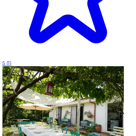
5
(
1
)