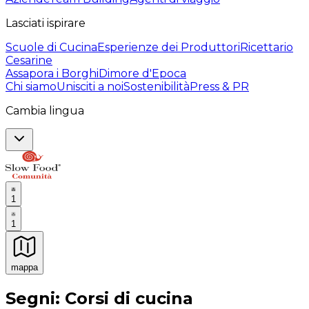
Lasciati ispirare
Scuole di Cucina
Esperienze dei Produttori
Ricettario
Cesarine
Assapora i Borghi
Dimore d'Epoca
Chi siamo
Unisciti a noi
Sostenibilità
Press & PR
Cambia lingua
1
1
mappa
Esperienze culinarie indimenticabili: Esperienze gastro
Segni: Corsi di cucina