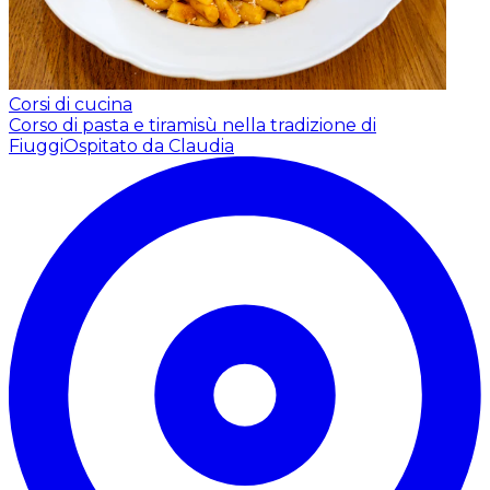
Corsi di cucina
Corso di pasta e tiramisù nella tradizione di
Fiuggi
Ospitato da Claudia