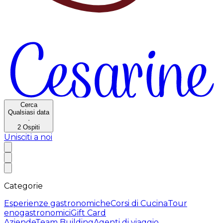
Cerca
Qualsiasi data
·
2
Ospiti
Unisciti a noi
Categorie
Esperienze gastronomiche
Corsi di Cucina
Tour
enogastronomici
Gift Card
Aziende
Team Building
Agenti di viaggio