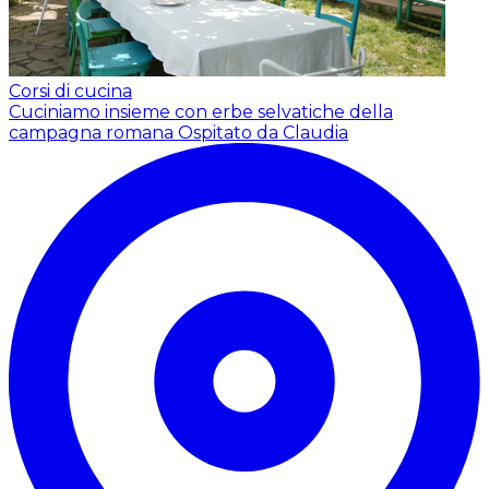
Corsi di cucina
Cuciniamo insieme con erbe selvatiche della
campagna romana
Ospitato da Claudia