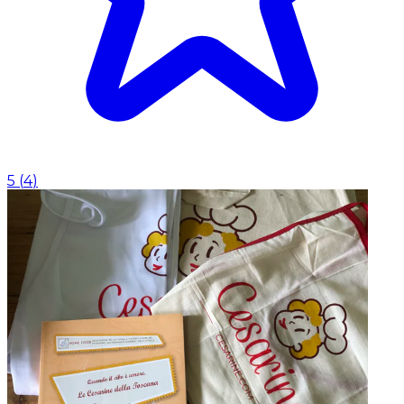
5
(
4
)