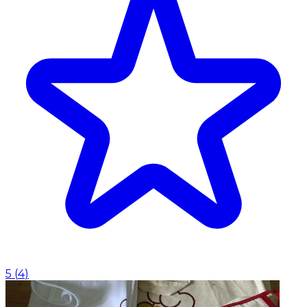
5
(
4
)