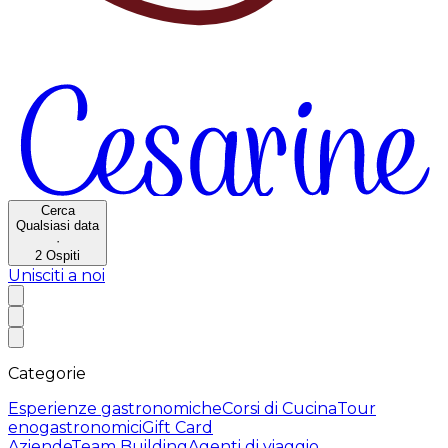
Cerca
Qualsiasi data
·
2
Ospiti
Unisciti a noi
Categorie
Esperienze gastronomiche
Corsi di Cucina
Tour
enogastronomici
Gift Card
Aziende
Team Building
Agenti di viaggio