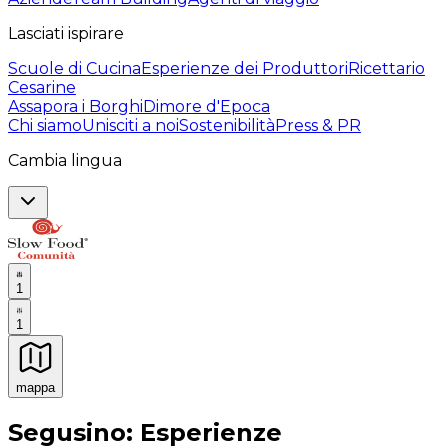
Lasciati ispirare
Scuole di Cucina
Esperienze dei Produttori
Ricettario
Cesarine
Assapora i Borghi
Dimore d'Epoca
Chi siamo
Unisciti a noi
Sostenibilità
Press & PR
Cambia lingua
1
1
mappa
Esperienze culinarie indimenticabili: Esperienze gastro
Segusino: Esperienze