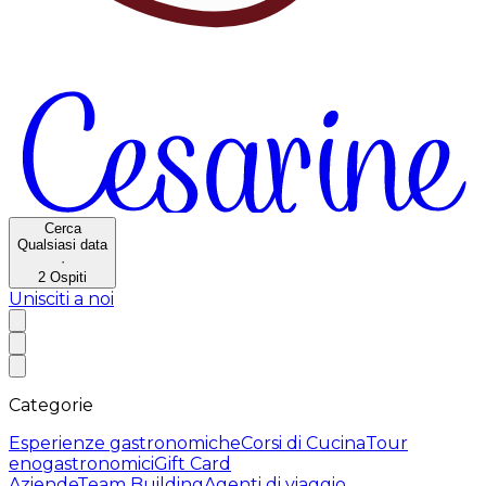
Cerca
Qualsiasi data
·
2
Ospiti
Unisciti a noi
Categorie
Esperienze gastronomiche
Corsi di Cucina
Tour
enogastronomici
Gift Card
Aziende
Team Building
Agenti di viaggio