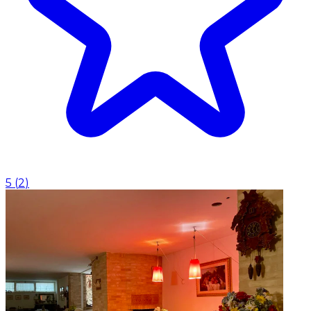
5
(
2
)