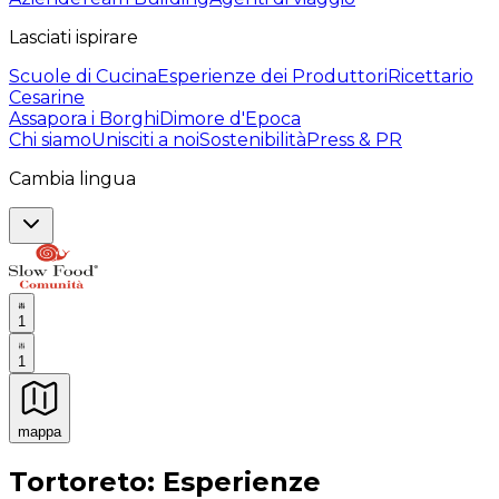
Lasciati ispirare
Scuole di Cucina
Esperienze dei Produttori
Ricettario
Cesarine
Assapora i Borghi
Dimore d'Epoca
Chi siamo
Unisciti a noi
Sostenibilità
Press & PR
Cambia lingua
1
1
mappa
Esperienze culinarie indimenticabili: Esperienze gastro
Tortoreto: Esperienze