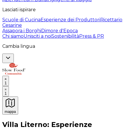
Lasciati ispirare
Scuole di Cucina
Esperienze dei Produttori
Ricettario
Cesarine
Assapora i Borghi
Dimore d'Epoca
Chi siamo
Unisciti a noi
Sostenibilità
Press & PR
Cambia lingua
1
1
mappa
Esperienze culinarie indimenticabili: Esperienze gastro
Villa Literno: Esperienze