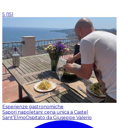
5
(
15
)
Esperienze gastronomiche
Sapori napoletani: cena unica a Castel
Sant’Elmo
Ospitato da Giuseppe Valerio