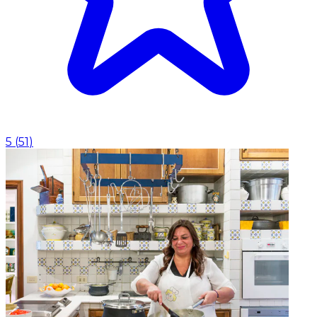
5
(
51
)