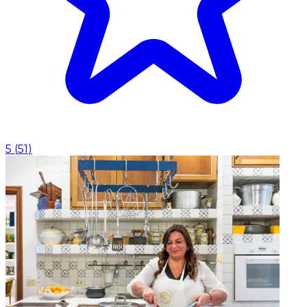
5
(
51
)