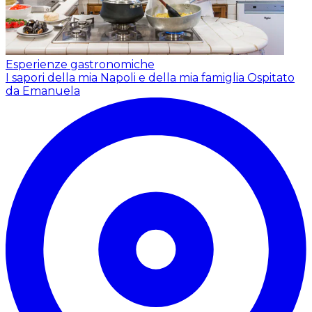
Esperienze gastronomiche
I sapori della mia Napoli e della mia famiglia
Ospitato
da Emanuela