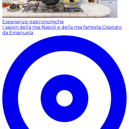
Esperienze gastronomiche
I sapori della mia Napoli e della mia famiglia
Ospitato
da Emanuela