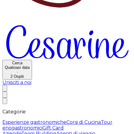
Cerca
Qualsiasi data
·
2
Ospiti
Unisciti a noi
Categorie
Esperienze gastronomiche
Corsi di Cucina
Tour
enogastronomici
Gift Card
Aziende
Team Building
Agenti di viaggio