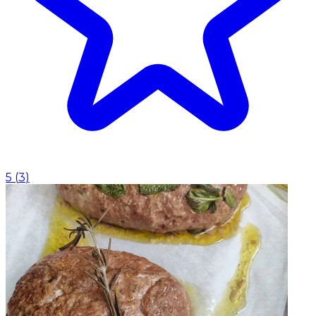
5
(
3
)