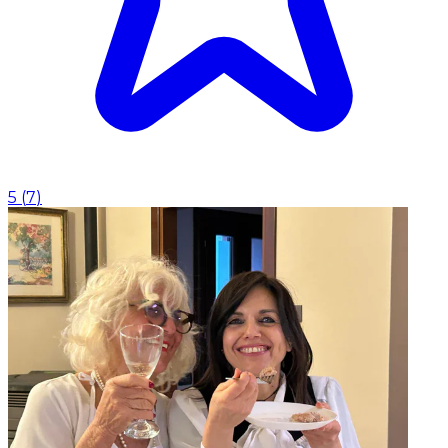
5
(
7
)