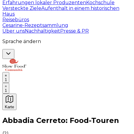
Erfahrungen lokaler Produzenten
Kochschule
Versteckte Ziele
Aufenthalt in einem historischen
Haus
Reisebüros
Cesarine-Rezeptsammlung
Über uns
Nachhaltigkeit
Presse & PR
Sprache ändern
1
1
Karte
Unvergessliche kulinarische Erlebnisse: Gastronomis
Abbadia Cerreto: Food-Touren
(
2
)