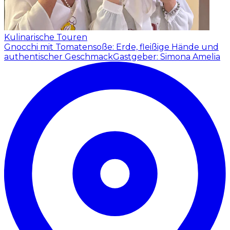
Kulinarische Touren
Gnocchi mit Tomatensoße: Erde, fleißige Hände und
authentischer Geschmack
Gastgeber: Simona Amelia