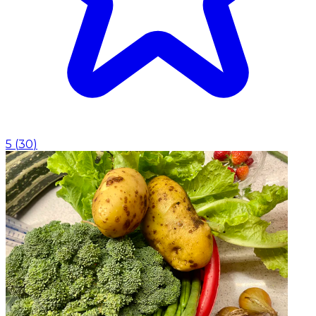
5
(
30
)