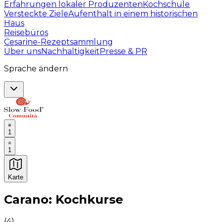
Erfahrungen lokaler Produzenten
Kochschule
Versteckte Ziele
Aufenthalt in einem historischen
Haus
Reisebüros
Cesarine-Rezeptsammlung
Über uns
Nachhaltigkeit
Presse & PR
Sprache ändern
1
1
Karte
Unvergessliche kulinarische Erlebnisse: Gastronomis
Carano: Kochkurse
(
4
)