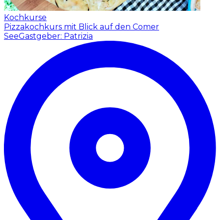
Kochkurse
Pizzakochkurs mit Blick auf den Comer
See
Gastgeber: Patrizia