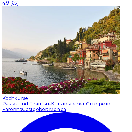
4.9
(
65
)
Kochkurse
Pasta- und Tiramisu-Kurs in kleiner Gruppe in
Varenna
Gastgeber: Monica