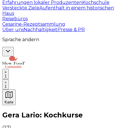
Erfahrungen lokaler Produzenten
Kochschule
Versteckte Ziele
Aufenthalt in einem historischen
Haus
Reisebüros
Cesarine-Rezeptsammlung
Über uns
Nachhaltigkeit
Presse & PR
Sprache ändern
1
1
Karte
Unvergessliche kulinarische Erlebnisse: Gastronomis
Gera Lario: Kochkurse
(
27
)