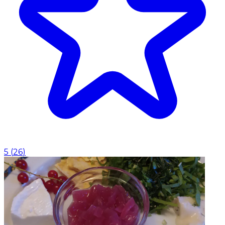
5
(
26
)