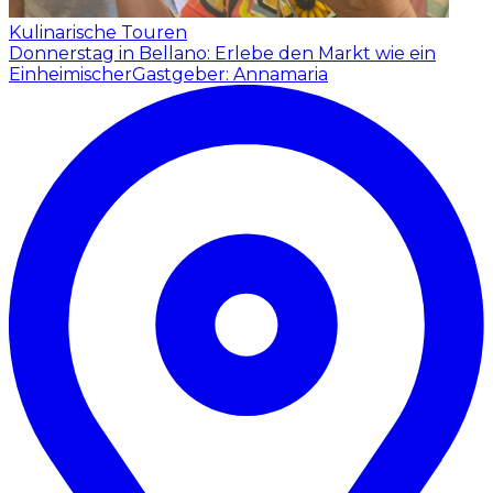
Kulinarische Touren
Donnerstag in Bellano: Erlebe den Markt wie ein
Einheimischer
Gastgeber: Annamaria