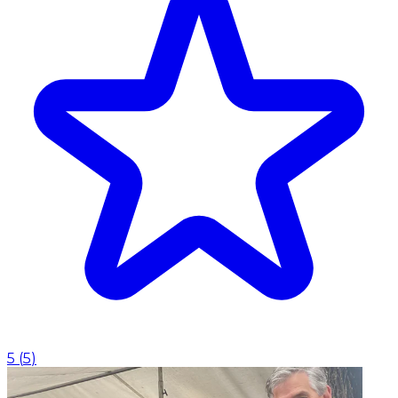
5
(
5
)