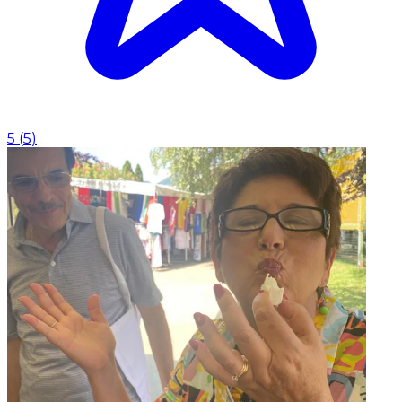
5
(
5
)