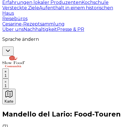
Erfahrungen lokaler Produzenten
Kochschule
Versteckte Ziele
Aufenthalt in einem historischen
Haus
Reisebüros
Cesarine-Rezeptsammlung
Über uns
Nachhaltigkeit
Presse & PR
Sprache ändern
1
1
Karte
Unvergessliche kulinarische Erlebnisse: Gastronomis
Mandello del Lario: Food-Touren
(
7
)