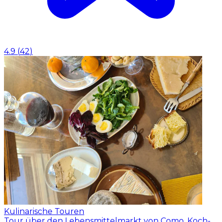
4.9
(
42
)
Kulinarische Touren
Tour über den Lebensmittelmarkt von Como, Koch-