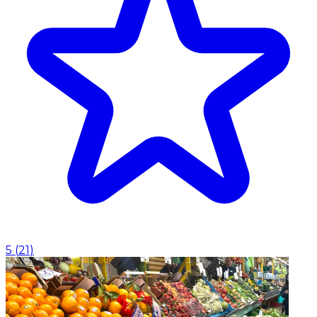
5
(
21
)