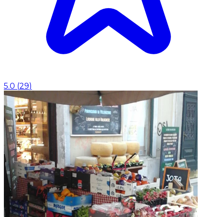
5.0
(
29
)