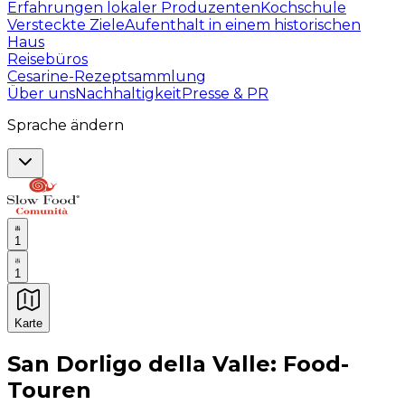
Erfahrungen lokaler Produzenten
Kochschule
Versteckte Ziele
Aufenthalt in einem historischen
Haus
Reisebüros
Cesarine-Rezeptsammlung
Über uns
Nachhaltigkeit
Presse & PR
Sprache ändern
1
1
Karte
Unvergessliche kulinarische Erlebnisse: Gastronomis
San Dorligo della Valle: Food-
Touren