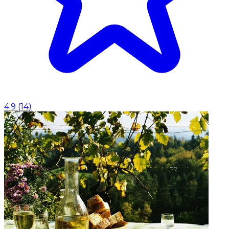
4.9
(
14
)