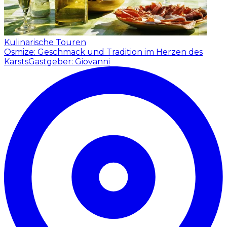
Kulinarische Touren
Osmize: Geschmack und Tradition im Herzen des
Karsts
Gastgeber: Giovanni