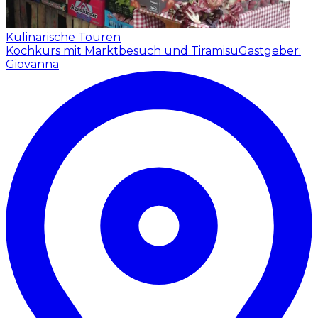
Kulinarische Touren
Kochkurs mit Marktbesuch und Tiramisu
Gastgeber:
Giovanna