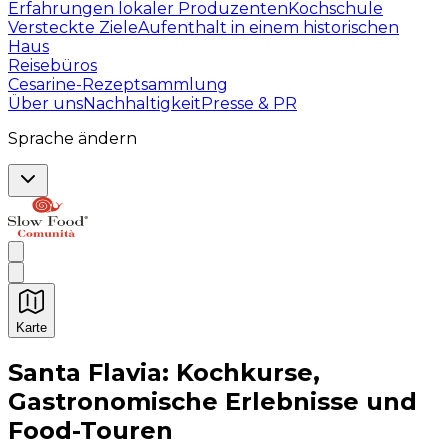
Erfahrungen lokaler Produzenten
Kochschule
Versteckte Ziele
Aufenthalt in einem historischen
Haus
Reisebüros
Cesarine-Rezeptsammlung
Über uns
Nachhaltigkeit
Presse & PR
Sprache ändern
Karte
Unvergessliche kulinarische Erlebnisse: Gastronomis
Santa Flavia: Kochkurse,
Gastronomische Erlebnisse und
Food-Touren