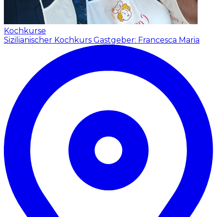
Kochkurse
Sizilianischer Kochkurs
Gastgeber: Francesca Maria