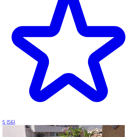
5
(
56
)