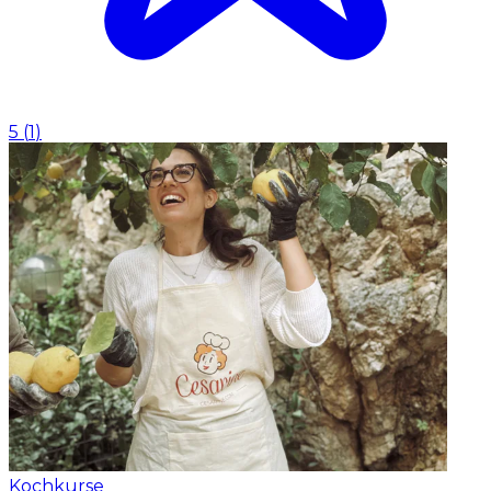
5
(
1
)
Kochkurse