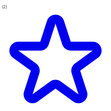
(
2
)