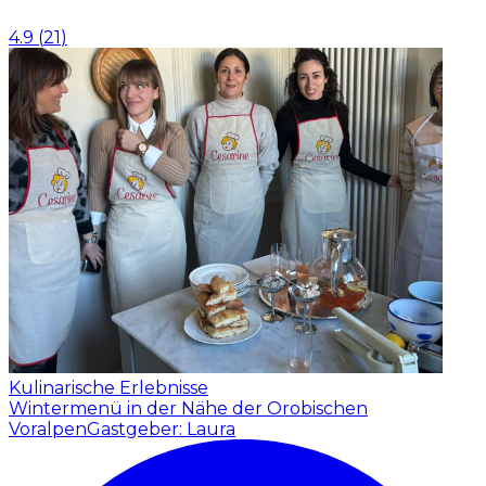
4.9
(
21
)
Kulinarische Erlebnisse
Wintermenü in der Nähe der Orobischen
Voralpen
Gastgeber: Laura