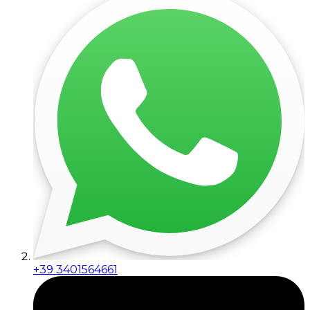
+39 3401564661