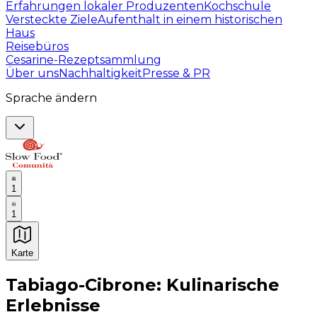
Erfahrungen lokaler Produzenten
Kochschule
Versteckte Ziele
Aufenthalt in einem historischen
Haus
Reisebüros
Cesarine-Rezeptsammlung
Über uns
Nachhaltigkeit
Presse & PR
Sprache ändern
1
1
Karte
Unvergessliche kulinarische Erlebnisse: Gastronomis
Tabiago-Cibrone: Kulinarische
Erlebnisse