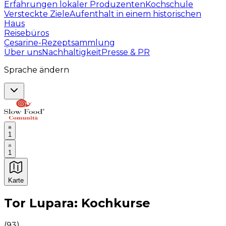
Erfahrungen lokaler Produzenten
Kochschule
Versteckte Ziele
Aufenthalt in einem historischen
Haus
Reisebüros
Cesarine-Rezeptsammlung
Über uns
Nachhaltigkeit
Presse & PR
Sprache ändern
1
1
Karte
Unvergessliche kulinarische Erlebnisse: Gastronomis
Tor Lupara: Kochkurse
(
93
)