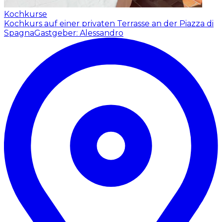
Kochkurse
Kochkurs auf einer privaten Terrasse an der Piazza di
Spagna
Gastgeber: Alessandro