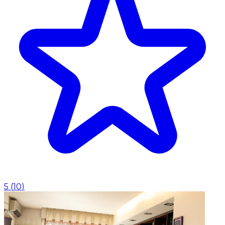
5
(
10
)