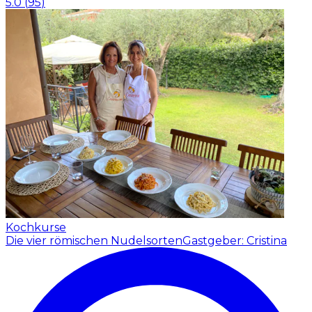
5.0
(
95
)
Kochkurse
Die vier römischen Nudelsorten
Gastgeber: Cristina