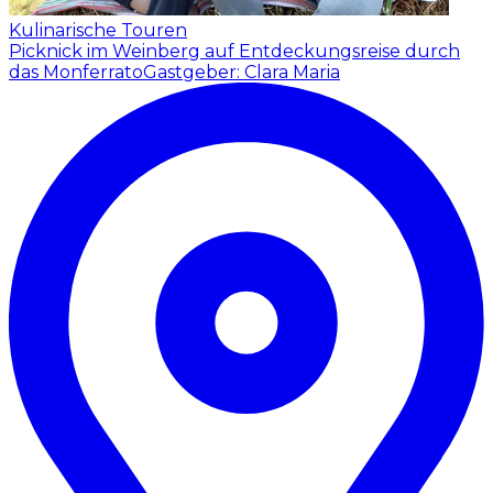
Kulinarische Touren
Picknick im Weinberg auf Entdeckungsreise durch
das Monferrato
Gastgeber: Clara Maria