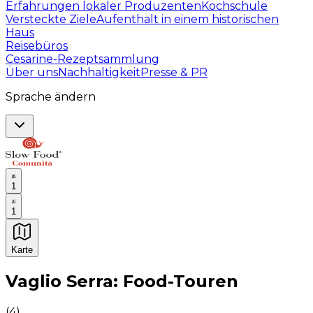
Erfahrungen lokaler Produzenten
Kochschule
Versteckte Ziele
Aufenthalt in einem historischen
Haus
Reisebüros
Cesarine-Rezeptsammlung
Über uns
Nachhaltigkeit
Presse & PR
Sprache ändern
1
1
Karte
Unvergessliche kulinarische Erlebnisse: Gastronomis
Vaglio Serra: Food-Touren
(
4
)