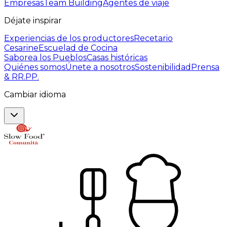
Empresas
Team Building
Agentes de viaje
Déjate inspirar
Experiencias de los productores
Recetario
Cesarine
Escuelad de Cocina
Saborea los Pueblos
Casas históricas
Quiénes somos
Únete a nosotros
Sostenibilidad
Prensa
& RR.PP.
Cambiar idioma