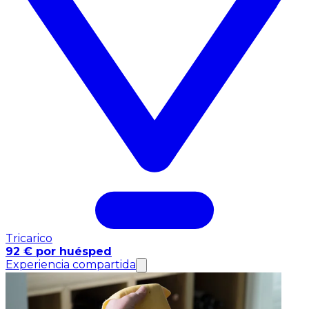
Tricarico
92 € por huésped
Experiencia compartida