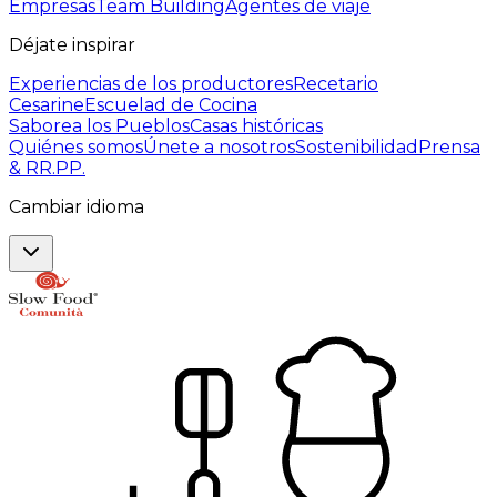
Empresas
Team Building
Agentes de viaje
Déjate inspirar
Experiencias de los productores
Recetario
Cesarine
Escuelad de Cocina
Saborea los Pueblos
Casas históricas
Quiénes somos
Únete a nosotros
Sostenibilidad
Prensa
& RR.PP.
Cambiar idioma