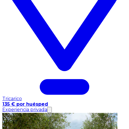
Tricarico
135 € por huésped
Experiencia privada