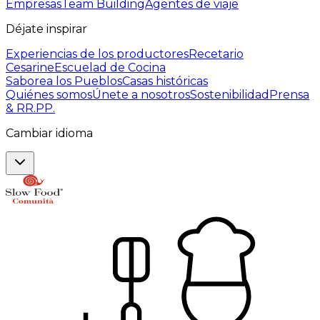
Empresas
Team Building
Agentes de viaje
Déjate inspirar
Experiencias de los productores
Recetario
Cesarine
Escuelad de Cocina
Saborea los Pueblos
Casas históricas
Quiénes somos
Únete a nosotros
Sostenibilidad
Prensa
& RR.PP.
Cambiar idioma