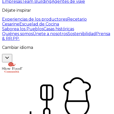
Empresas
Team Building
Agentes de viaje
Déjate inspirar
Experiencias de los productores
Recetario
Cesarine
Escuelad de Cocina
Saborea los Pueblos
Casas históricas
Quiénes somos
Únete a nosotros
Sostenibilidad
Prensa
& RR.PP.
Cambiar idioma