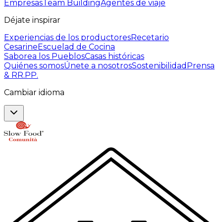
Empresas
Team Building
Agentes de viaje
Déjate inspirar
Experiencias de los productores
Recetario
Cesarine
Escuelad de Cocina
Saborea los Pueblos
Casas históricas
Quiénes somos
Únete a nosotros
Sostenibilidad
Prensa
& RR.PP.
Cambiar idioma