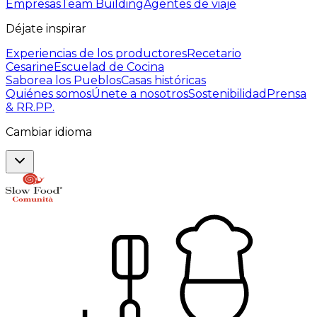
Empresas
Team Building
Agentes de viaje
Déjate inspirar
Experiencias de los productores
Recetario
Cesarine
Escuelad de Cocina
Saborea los Pueblos
Casas históricas
Quiénes somos
Únete a nosotros
Sostenibilidad
Prensa
& RR.PP.
Cambiar idioma