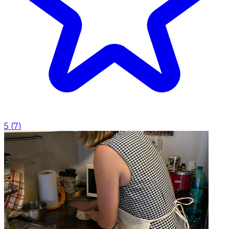
5
(
7
)