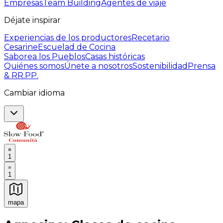
Empresas
Team Building
Agentes de viaje
Déjate inspirar
Experiencias de los productores
Recetario
Cesarine
Escuelad de Cocina
Saborea los Pueblos
Casas históricas
Quiénes somos
Únete a nosotros
Sostenibilidad
Prensa
& RR.PP.
Cambiar idioma
1
1
mapa
Experiencias culinarias inolvidables: Experiencias gast