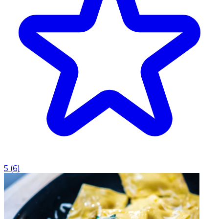
5
(
6
)