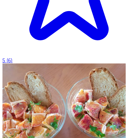
5
(
6
)