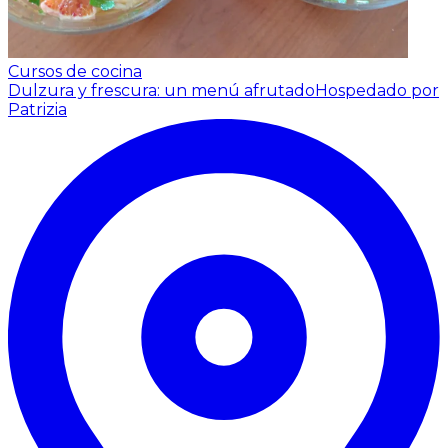
Cursos de cocina
Dulzura y frescura: un menú afrutado
Hospedado por
Patrizia