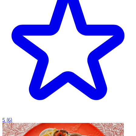
5
(
6
)