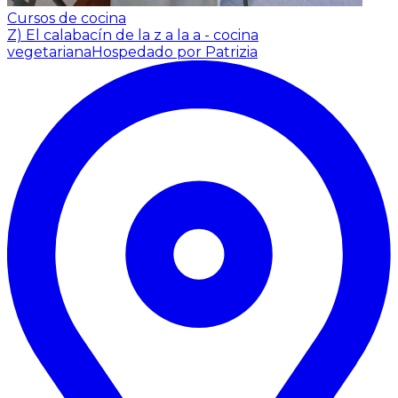
Cursos de cocina
Z) El calabacín de la z a la a - cocina
vegetariana
Hospedado por Patrizia