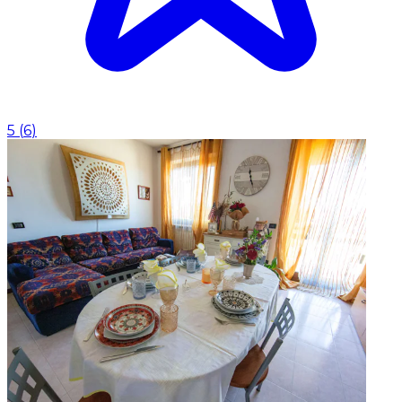
5
(
6
)