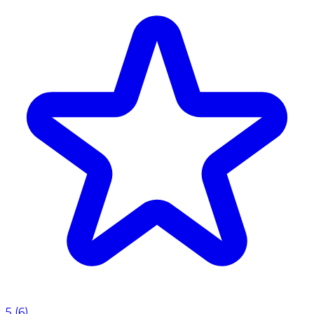
5
(
6
)