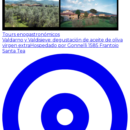
Tours enogastronómicos
Valdarno y Valdisieve: degustación de aceite de oliva
virgen extra
Hospedado por Gonnelli 1585 Frantoio
Santa Tea