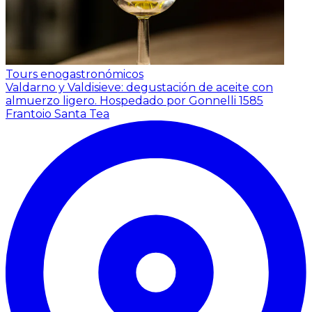
Tours enogastronómicos
Valdarno y Valdisieve: degustación de aceite con
almuerzo ligero.
Hospedado por Gonnelli 1585
Frantoio Santa Tea