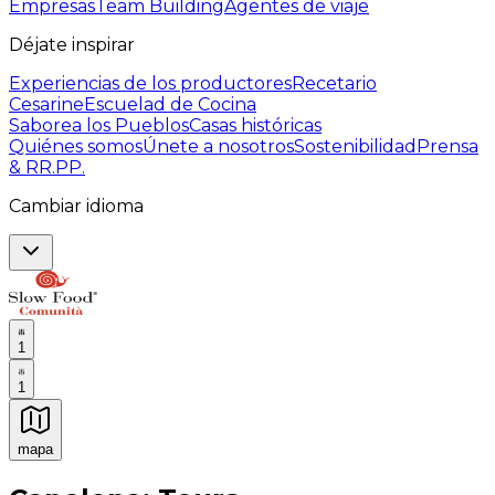
Empresas
Team Building
Agentes de viaje
Déjate inspirar
Experiencias de los productores
Recetario
Cesarine
Escuelad de Cocina
Saborea los Pueblos
Casas históricas
Quiénes somos
Únete a nosotros
Sostenibilidad
Prensa
& RR.PP.
Cambiar idioma
1
1
mapa
Experiencias culinarias inolvidables: Experiencias gast