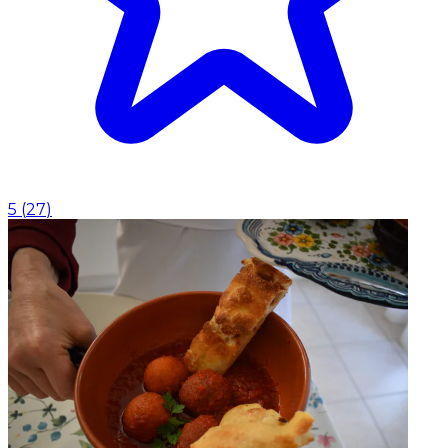
5
(
27
)