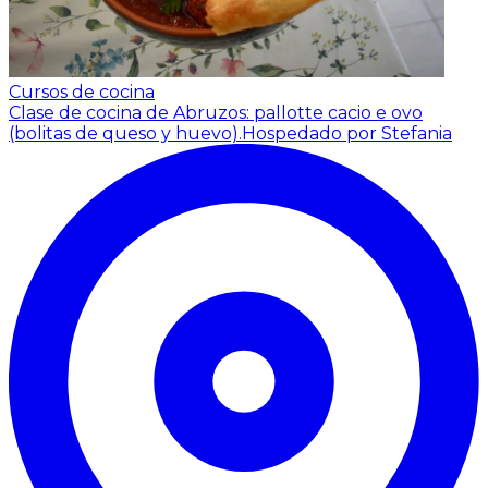
Cursos de cocina
Clase de cocina de Abruzos: pallotte cacio e ovo
(bolitas de queso y huevo).
Hospedado por Stefania