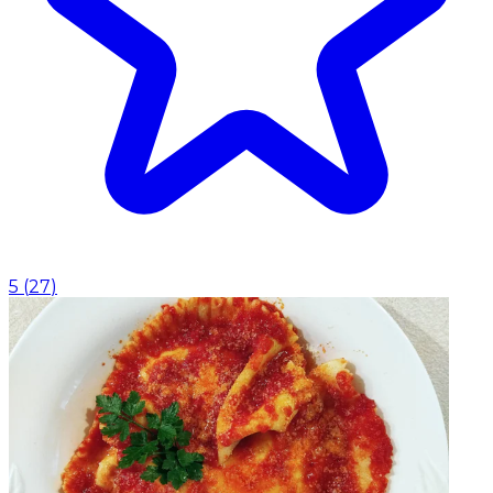
5
(
27
)