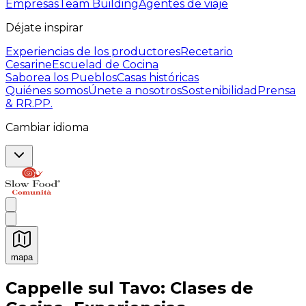
Empresas
Team Building
Agentes de viaje
Déjate inspirar
Experiencias de los productores
Recetario
Cesarine
Escuelad de Cocina
Saborea los Pueblos
Casas históricas
Quiénes somos
Únete a nosotros
Sostenibilidad
Prensa
& RR.PP.
Cambiar idioma
mapa
Experiencias culinarias inolvidables: Experiencias gast
Cappelle sul Tavo: Clases de