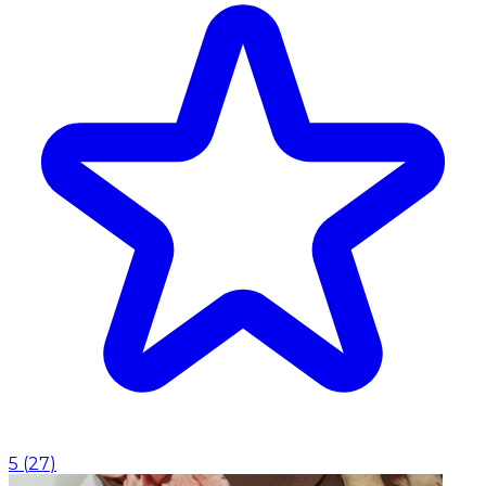
5
(
27
)