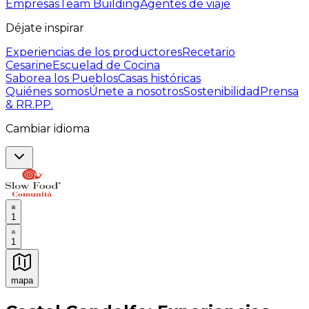
Empresas
Team Building
Agentes de viaje
Déjate inspirar
Experiencias de los productores
Recetario
Cesarine
Escuelad de Cocina
Saborea los Pueblos
Casas históricas
Quiénes somos
Únete a nosotros
Sostenibilidad
Prensa
& RR.PP.
Cambiar idioma
1
1
mapa
Experiencias culinarias inolvidables: Experiencias gast