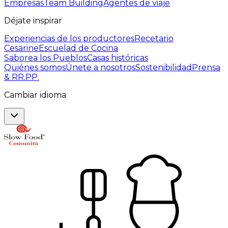
Empresas
Team Building
Agentes de viaje
Déjate inspirar
Experiencias de los productores
Recetario
Cesarine
Escuelad de Cocina
Saborea los Pueblos
Casas históricas
Quiénes somos
Únete a nosotros
Sostenibilidad
Prensa
& RR.PP.
Cambiar idioma