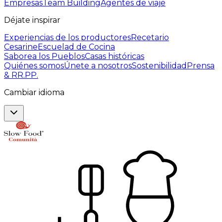
Empresas
Team Building
Agentes de viaje
Déjate inspirar
Experiencias de los productores
Recetario
Cesarine
Escuelad de Cocina
Saborea los Pueblos
Casas históricas
Quiénes somos
Únete a nosotros
Sostenibilidad
Prensa
& RR.PP.
Cambiar idioma