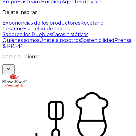
Empresas
Team Building
Agentes de viaje
Déjate inspirar
Experiencias de los productores
Recetario
Cesarine
Escuelad de Cocina
Saborea los Pueblos
Casas históricas
Quiénes somos
Únete a nosotros
Sostenibilidad
Prensa
& RR.PP.
Cambiar idioma