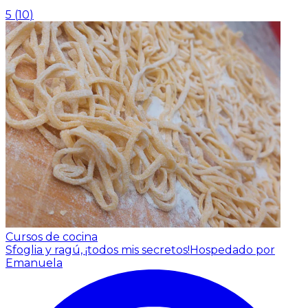
5
(
10
)
Cursos de cocina
Sfoglia y ragú, ¡todos mis secretos!
Hospedado por
Emanuela