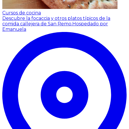
Cursos de cocina
Descubre la focaccia y otros platos típicos de la
comida callejera de San Remo.
Hospedado por
Emanuela