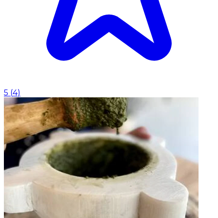
5
(
4
)