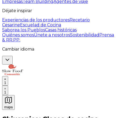
Empresas
Team Building
Agentes de viaje
Déjate inspirar
Experiencias de los productores
Recetario
Cesarine
Escuelad de Cocina
Saborea los Pueblos
Casas históricas
Quiénes somos
Únete a nosotros
Sostenibilidad
Prensa
& RR.PP.
Cambiar idioma
1
1
mapa
Experiencias culinarias inolvidables: Experiencias gast