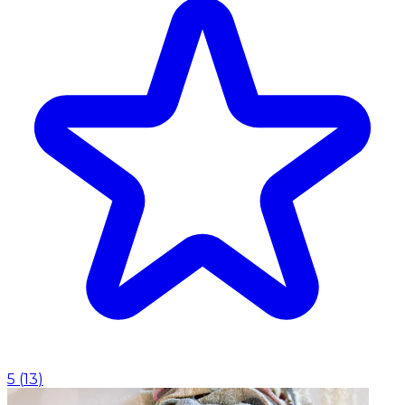
5
(
13
)