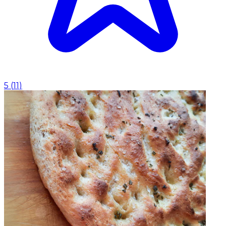
5
(
11
)