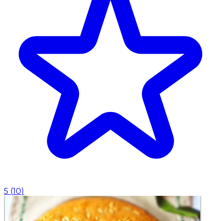
5
(
10
)