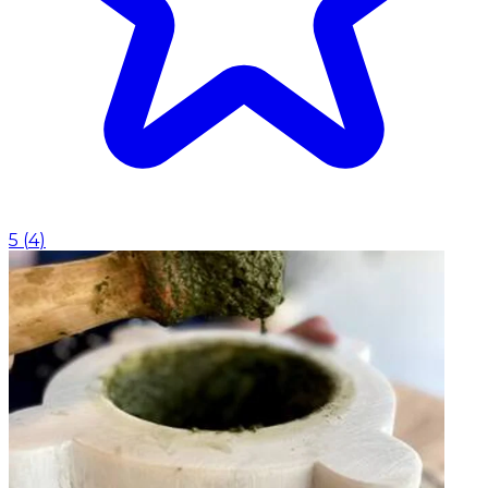
5
(
4
)