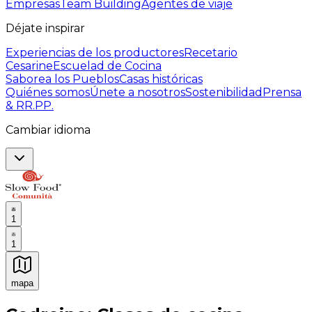
Empresas
Team Building
Agentes de viaje
Déjate inspirar
Experiencias de los productores
Recetario
Cesarine
Escuelad de Cocina
Saborea los Pueblos
Casas históricas
Quiénes somos
Únete a nosotros
Sostenibilidad
Prensa
& RR.PP.
Cambiar idioma
1
1
mapa
Experiencias culinarias inolvidables: Experiencias gast