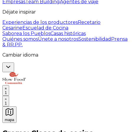
Empresas
Team Building
Agentes de viaje
Déjate inspirar
Experiencias de los productores
Recetario
Cesarine
Escuelad de Cocina
Saborea los Pueblos
Casas históricas
Quiénes somos
Únete a nosotros
Sostenibilidad
Prensa
& RR.PP.
Cambiar idioma
1
1
mapa
Experiencias culinarias inolvidables: Experiencias gast