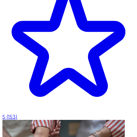
5
(
153
)