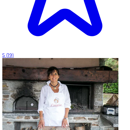
5
(
19
)