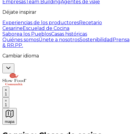
Empresas
Team Building
Agentes de viaje
Déjate inspirar
Experiencias de los productores
Recetario
Cesarine
Escuelad de Cocina
Saborea los Pueblos
Casas históricas
Quiénes somos
Únete a nosotros
Sostenibilidad
Prensa
& RR.PP.
Cambiar idioma
1
1
mapa
Experiencias culinarias inolvidables: Experiencias gast