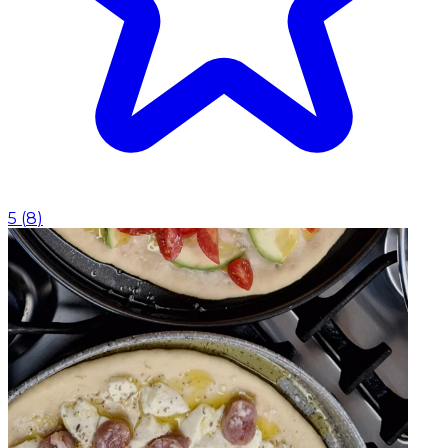
5
(
8
)