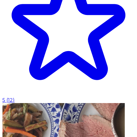
5
(
12
)