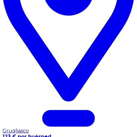
Grugliasco
123 € por huésped