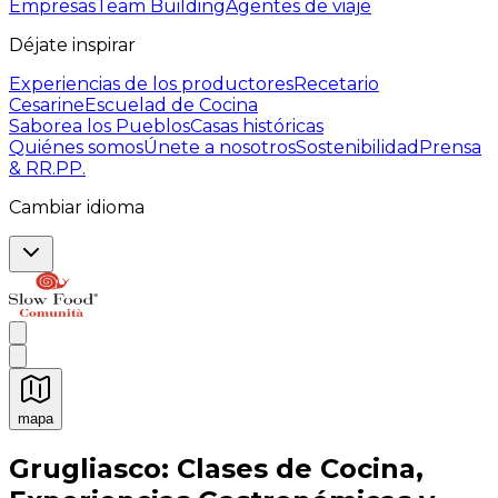
Empresas
Team Building
Agentes de viaje
Déjate inspirar
Experiencias de los productores
Recetario
Cesarine
Escuelad de Cocina
Saborea los Pueblos
Casas históricas
Quiénes somos
Únete a nosotros
Sostenibilidad
Prensa
& RR.PP.
Cambiar idioma
mapa
Experiencias culinarias inolvidables: Experiencias gast
Grugliasco: Clases de Cocina,