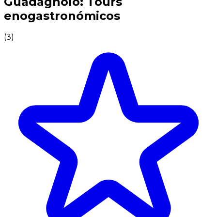
Guadagnolo: Tours
enogastronómicos
(
3
)