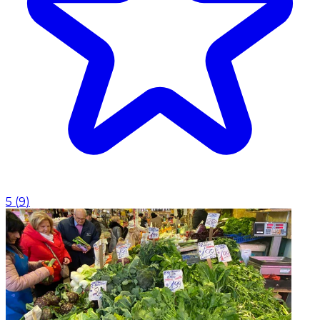
5
(
9
)