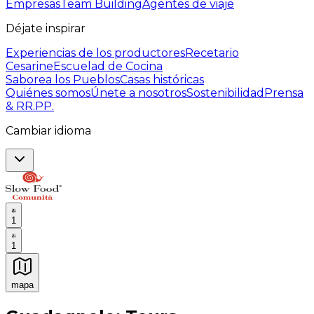
Empresas
Team Building
Agentes de viaje
Déjate inspirar
Experiencias de los productores
Recetario
Cesarine
Escuelad de Cocina
Saborea los Pueblos
Casas históricas
Quiénes somos
Únete a nosotros
Sostenibilidad
Prensa
& RR.PP.
Cambiar idioma
1
1
mapa
Experiencias culinarias inolvidables: Experiencias gast