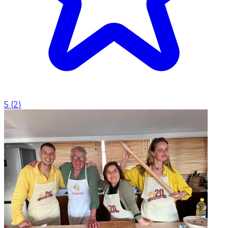
5
(
2
)