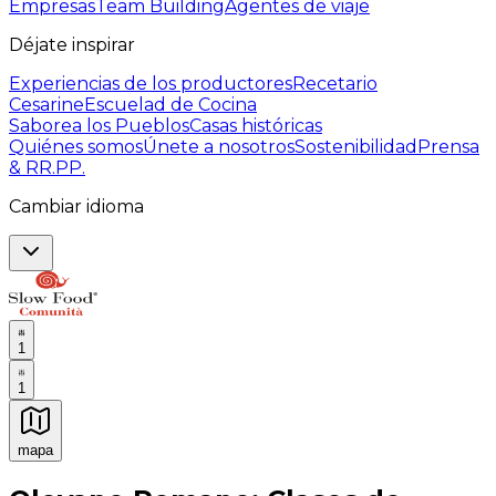
Empresas
Team Building
Agentes de viaje
Déjate inspirar
Experiencias de los productores
Recetario
Cesarine
Escuelad de Cocina
Saborea los Pueblos
Casas históricas
Quiénes somos
Únete a nosotros
Sostenibilidad
Prensa
& RR.PP.
Cambiar idioma
1
1
mapa
Experiencias culinarias inolvidables: Experiencias gast