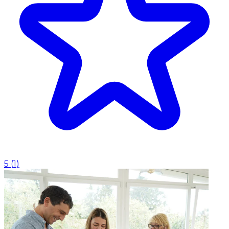
5
(
1
)