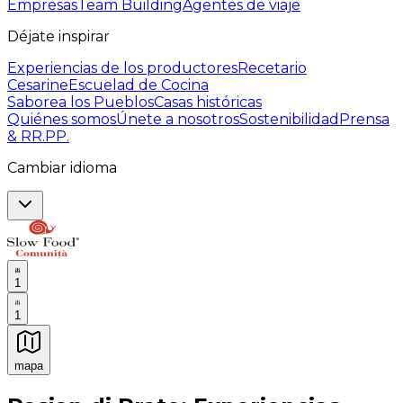
Empresas
Team Building
Agentes de viaje
Déjate inspirar
Experiencias de los productores
Recetario
Cesarine
Escuelad de Cocina
Saborea los Pueblos
Casas históricas
Quiénes somos
Únete a nosotros
Sostenibilidad
Prensa
& RR.PP.
Cambiar idioma
1
1
mapa
Experiencias culinarias inolvidables: Experiencias gast