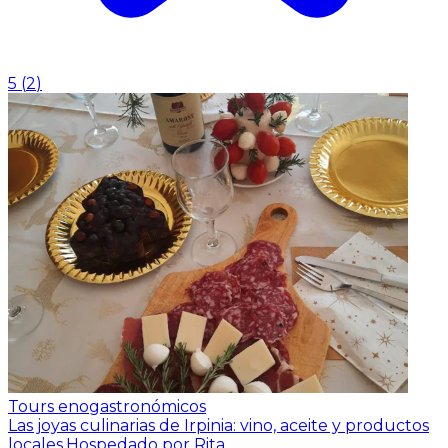
5
(
2
)
Tours enogastronómicos
Las joyas culinarias de Irpinia: vino, aceite y productos
locales.
Hospedado por Rita