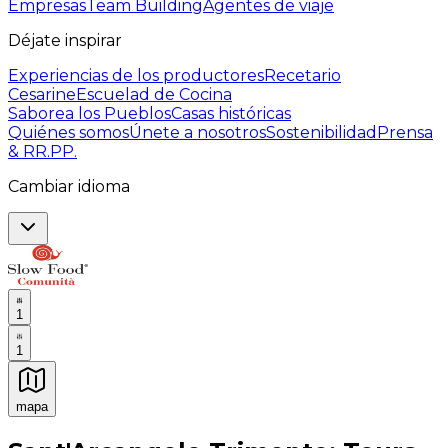
Empresas
Team Building
Agentes de viaje
Déjate inspirar
Experiencias de los productores
Recetario
Cesarine
Escuelad de Cocina
Saborea los Pueblos
Casas históricas
Quiénes somos
Únete a nosotros
Sostenibilidad
Prensa
& RR.PP.
Cambiar idioma
1
1
mapa
Experiencias culinarias inolvidables: Experiencias gast