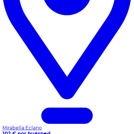
Mirabella Eclano
102 € por huésped