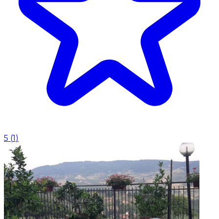
5
(
1
)