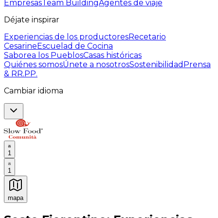
Empresas
Team Building
Agentes de viaje
Déjate inspirar
Experiencias de los productores
Recetario
Cesarine
Escuelad de Cocina
Saborea los Pueblos
Casas históricas
Quiénes somos
Únete a nosotros
Sostenibilidad
Prensa
& RR.PP.
Cambiar idioma
1
1
mapa
Experiencias culinarias inolvidables: Experiencias gast