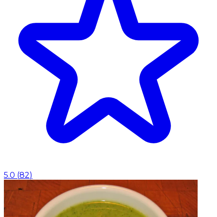
5.0
(
82
)