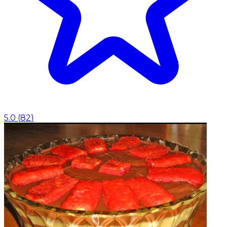
5.0
(
82
)