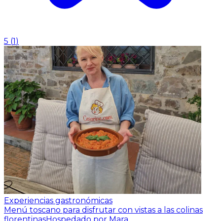
5
(
1
)
Experiencias gastronómicas
Menú toscano para disfrutar con vistas a las colinas
florentinas
Hospedado por Mara