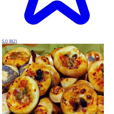
5.0
(
82
)