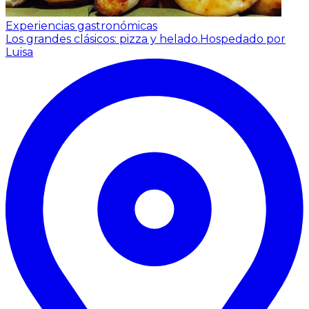
Experiencias gastronómicas
Los grandes clásicos: pizza y helado.
Hospedado por
Luisa