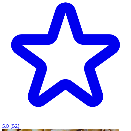
5.0
(
82
)