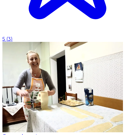
5
(
3
)