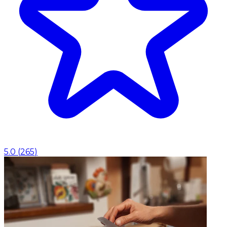
5.0
(
265
)