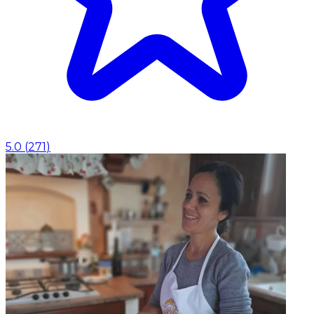
5.0
(
271
)