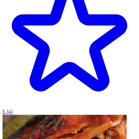
5
(
4
)