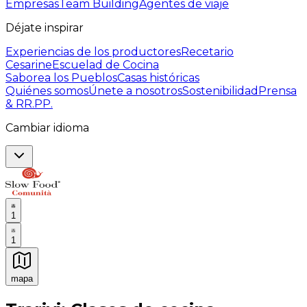
Empresas
Team Building
Agentes de viaje
Déjate inspirar
Experiencias de los productores
Recetario
Cesarine
Escuelad de Cocina
Saborea los Pueblos
Casas históricas
Quiénes somos
Únete a nosotros
Sostenibilidad
Prensa
& RR.PP.
Cambiar idioma
1
1
mapa
Experiencias culinarias inolvidables: Experiencias gast