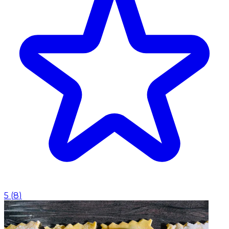
5
(
8
)