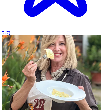
5
(
7
)