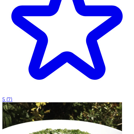
5
(
7
)