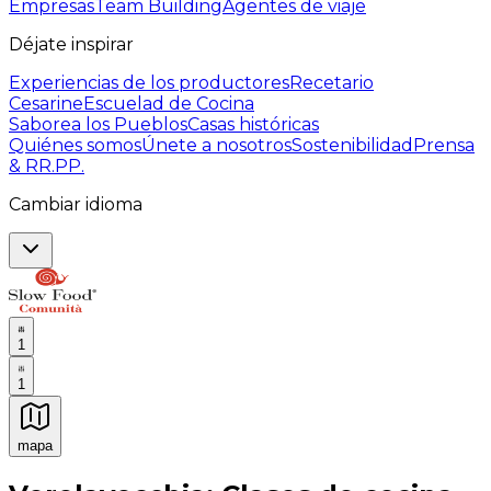
Empresas
Team Building
Agentes de viaje
Déjate inspirar
Experiencias de los productores
Recetario
Cesarine
Escuelad de Cocina
Saborea los Pueblos
Casas históricas
Quiénes somos
Únete a nosotros
Sostenibilidad
Prensa
& RR.PP.
Cambiar idioma
1
1
mapa
Experiencias culinarias inolvidables: Experiencias gast