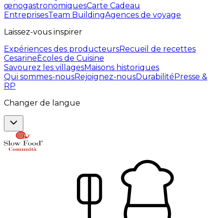
œnogastronomiques
Carte Cadeau
Entreprises
Team Building
Agences de voyage
Laissez-vous inspirer
Expériences des producteurs
Recueil de recettes
Cesarine
Ècoles de Cuisine
Savourez les villages
Maisons historiques
Qui sommes-nous
Rejoignez-nous
Durabilité
Presse &
RP
Changer de langue